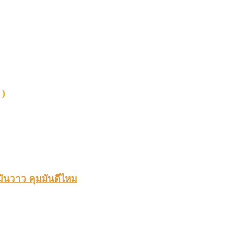
 )
ันวาว คุมมันดีไหม