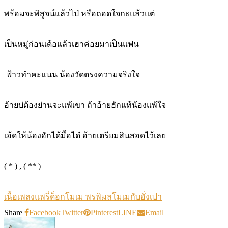
พร้อมจะพิสูจน์แล้วไป่ หรือถอดใจกะแล้วแต่
เป็นหมู่ก่อนเด้อแล้วเฮาค่อยมาเป็นแฟน
ฟ้าวทำคะแนน น้องวัดตรงความจริงใจ
อ้ายบ่ต้องย่านจะแพ้เขา ถ้าอ้ายฮักแท้น้องแพ้ใจ
เฮ้ดให้น้องฮักได้มื้อได๋ อ้ายเตรียมสินสอดไว้เลย
( * ) , ( ** )
เนื้อเพลง
แพรี่ด็อก
โมเม พรพิมล
โมเมกับอั่งเปา
Share
Facebook
Twitter
Pinterest
LINE
Email