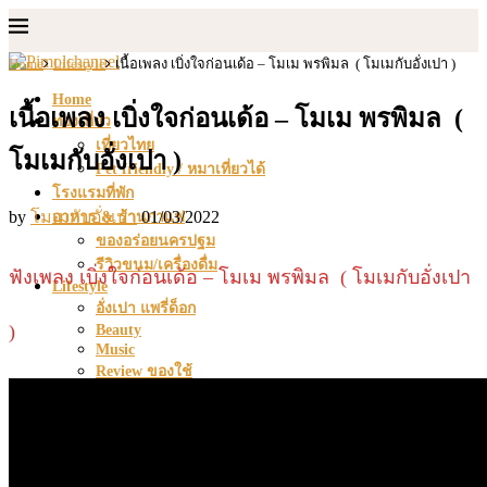
Home
Lifestyle
เนื้อเพลง เบิ่งใจก่อนเด้อ – โมเม พรพิมล ( โมเมกับอั่งเปา )
Home
เนื้อเพลง เบิ่งใจก่อนเด้อ – โมเม พรพิมล (
ท่องเที่ยว
เที่ยวไทย
โมเมกับอั่งเปา )
Pet friendly / หมาเที่ยวได้
โรงแรมที่พัก
by
โมเมกับอั่งเปา
01/03/2022
อาหาร & ร้านกาแฟ
ของอร่อยนครปฐม
รีวิวขนม/เครื่องดื่ม
ฟังเพลง เบิ่งใจก่อนเด้อ – โมเม พรพิมล ( โมเมกับอั่งเปา
Lifestyle
อั่งเปา แพรี่ด็อก
)
Beauty
Music
Review ของใช้
How To & DIY
สูตรอาหาร & กาแฟ
Photo Tips
Shop
วิดีโอท่องเที่ยว